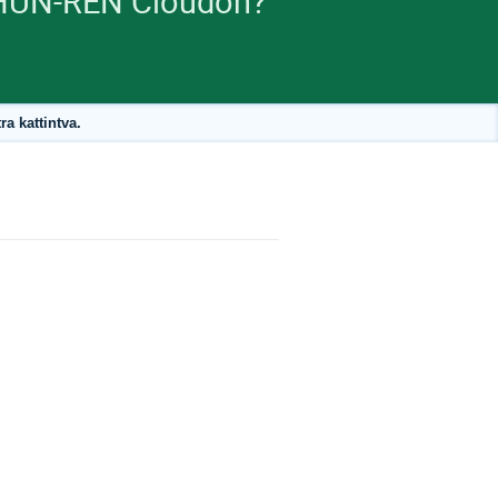
a HUN-REN Cloudon?
a kattintva.