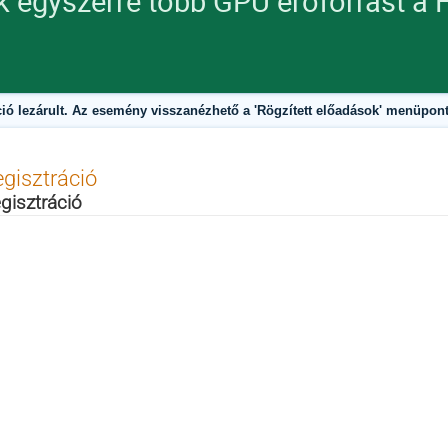
k egyszerre több GPU erőforrást 
ció lezárult. Az esemény visszanézhető a 'Rögzített előadások' menüpontr
gisztráció
gisztráció