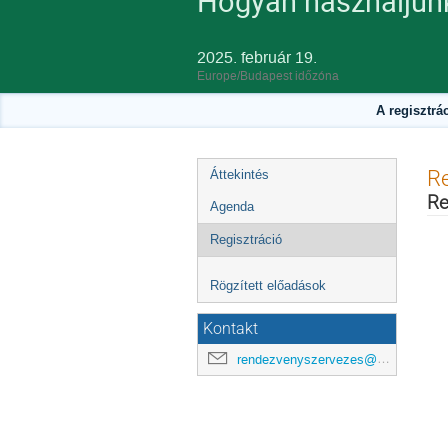
Hogyan használjun
2025. február 19.
Europe/Budapest időzóna
A regisztrá
Esemény
Re
Áttekintés
menü
Re
Agenda
Regisztráció
Rögzített előadások
Kontakt
rendezvenyszervezes@science-cloud.hu