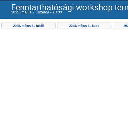
Fenntarthatósági workshop ter
2025. május 7., szerda -
10:00
2025. május 5., hétfő
2025. május 6., kedd
20