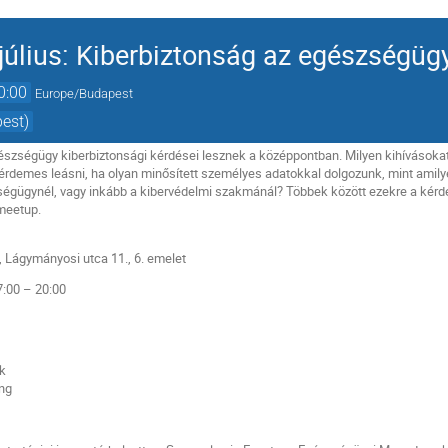
úlius: Kiberbiztonság az egészségüg
0:00
Europe/Budapest
pest)
gészségügy kiberbiztonsági kérdései lesznek a középpontban. Milyen kihívásoka
érdemes leásni, ha olyan minősített személyes adatokkal dolgozunk, mint amily
ségügynél, vagy inkább a kibervédelmi szakmánál? Többek között ezekre a kérdés
meetup.
 Lágymányosi utca 11., 6. emelet
17:00 – 20:00
ok
ing