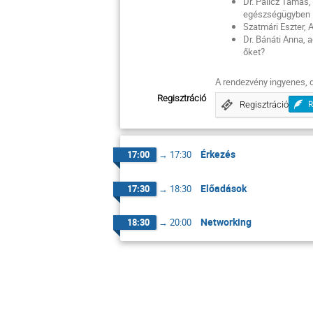
Dr. Palicz Tamás
egészségügyben
Szatmári Eszter,
Dr. Bánáti Anna, 
őket?
A rendezvény ingyenes, d
Regisztráció
Regisztráció
R
Érkezés
17:00
→
17:30
Előadások
17:30
→
18:30
Networking
18:30
→
20:00