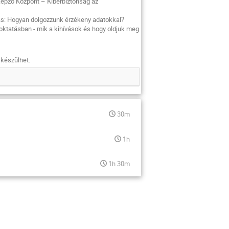
képző Központ – Kiberbiztonság az
ás: Hogyan dolgozzunk érzékeny adatokkal?
oktatásban - mik a kihívások és hogy oldjuk meg
 készülhet.
30m
1h
1h 30m