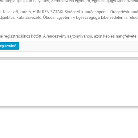
, stratégiai igazgató-helyettes, Semmelweis Egyetem, Egészségügyi Menedzser
 AI-fejlesztő, kutató, HUN-REN SZTAKI BioAgeAI kutatócsoport – Öregedéskutat
adjunktus, kutatásvezető, Óbudai Egyetem – Egészségügyi kibervédelem a felső
e regisztrációhoz kötött. A rendezvény sajtónyilvános, azon kép és hangfelvétel
egisztráció