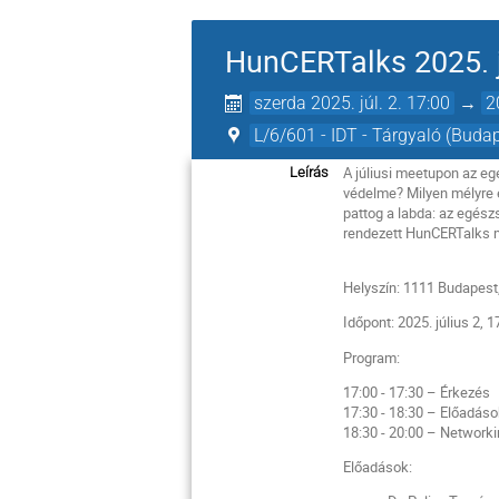
HunCERTalks 2025. j
szerda 2025. júl. 2. 17:00
→
2
L/6/601 - IDT - Tárgyaló (Buda
A júliusi meetupon az e
Leírás
védelme? Milyen mélyre 
pattog a labda: az egész
rendezett HunCERTalks 
Helyszín: 1111 Budapest,
Időpont: 2025. július 2, 
Program:
17:00 - 17:30 – Érkezés
17:30 - 18:30 – Előadás
18:30 - 20:00 – Network
Előadások: