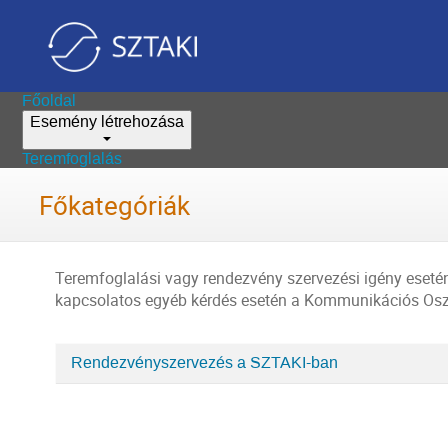
Főoldal
Esemény létrehozása
Teremfoglalás
Főkategóriák
Teremfoglalási vagy rendezvény szervezési igény esetén 
kapcsolatos egyéb kérdés esetén a Kommunikációs Osz
Rendezvényszervezés a SZTAKI-ban
Home
kategóriái