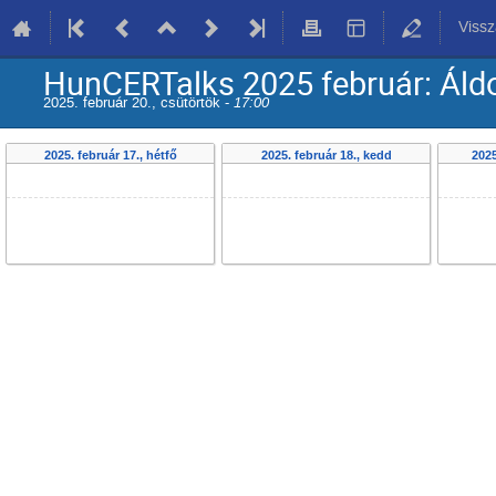
Vissz
HunCERTalks 2025 február: Áldo
2025. február 20., csütörtök -
17:00
2025. február 17., hétfő
2025. február 18., kedd
2025