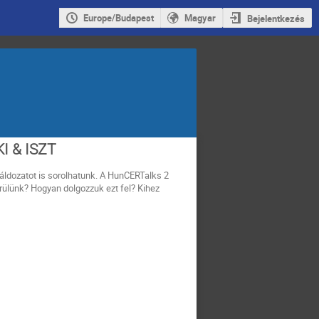
Europe/Budapest
Magyar
Bejelentkezés
I & ISZT
áldozatot is sorolhatunk. A HunCERTalks 2
rülünk? Hogyan dolgozzuk ezt fel? Kihez