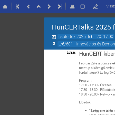
Vissz
HunCERTalks 2025 fe
csütörtök 2025. febr. 20. 17:00
L/6/601 - Innovációs és Demon
Leírás
HunCERT kiber
Február 22-e a bűncsele
meetup a közelgő emlékna
fordulhatunk? És legfőkép
Program:
17:00 - 17:30 - Érkezés
17:30 - 18:30 - Előadáso
18:30 - 20:00 - Networki
Előadók:
"Szégyene talán m
Fiáth Titanilla, p