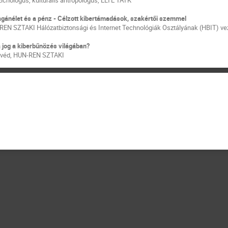
agánélet és a pénz - Célzott kibertámadások, szakértői szemmel
-REN SZTAKI Hálózatbiztonsági és Internet Technológiák Osztályának (HBIT) v
 jog a kiberbűnözés világában?
gyvéd, HUN-REN SZTAKI