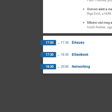
Ostrom alatt a m
Rigó Ernő, a HUN
Miként véd meg a
Inzelt András, ü
Érkezés
17:00
→
17:30
Előadások
17:30
→
18:30
Networking
18:30
→
20:00