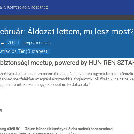
a a Konferencia nézethez
bruár: Áldozat lettem, mi lesz most?
→
20:00
Europe/Budapest
strációs Tér (Budapest)
biztonsági meetup, powered by HUN-REN SZTAK
kmények áldozatainak uniós emléknapja, és ide sajnos egyre több kiberbűnözői 
pnak megfelelően az egyéni áldozatokkal foglalkozik. Mi történik, ha bajba ke
p: mit tehetnk azért, hogy ez többet ne forduljon elő?
k
ng
ég túléli őt" - Online bűncselekmények áldozatainak tapasztalatai
szichológus, kulturális antropológus, ELTE TÁTK