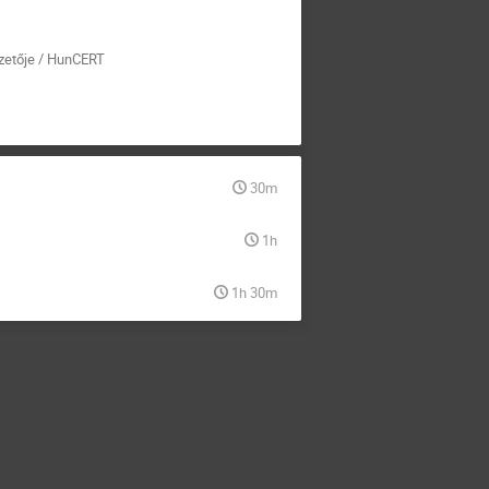
ezetője / HunCERT
30m
1h
1h 30m