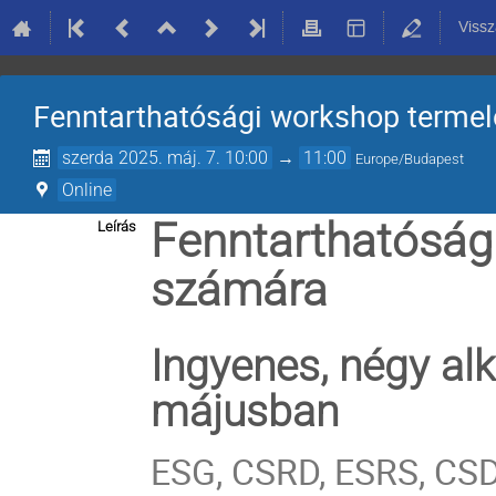
Vissz
Fenntarthatósági workshop termel
szerda 2025. máj. 7. 10:00
→
11:00
Europe/Budapest
Online
Fenntarthatósági
Leírás
számára
Ingyenes, négy al
májusban
ESG, CSRD, ESRS, CSD