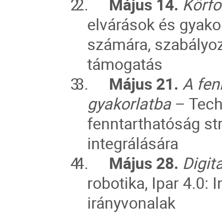
2.
Május 14.
Körf
elvárások és gyako
számára, szabályozó
támogatás
3.
Május 21.
A fen
gyakorlatba
– Tech
fenntarthatóság st
integrálására
4.
Május 28.
Digit
robotika, Ipar 4.0:
irányvonalak