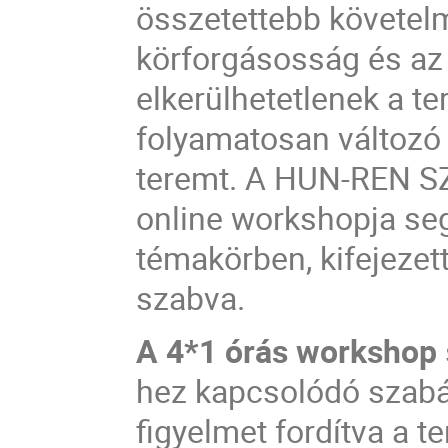
összetettebb követelm
körforgásosság és az
elkerülhetetlenek a t
folyamatosan változó 
teremt. A HUN-REN SZ
online workshopja seg
témakörben, kifejezett
szabva.
A 4*1 órás workshop
hez kapcsolódó szabá
figyelmet fordítva a t