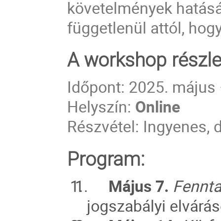
követelmények hatásá
függetlenül attól, hog
A workshop részle
Időpont: 2025. május
Helyszín:
Online
Részvétel: Ingyenes, d
Program:
1.
Május 7.
Fennta
jogszabályi elvárá