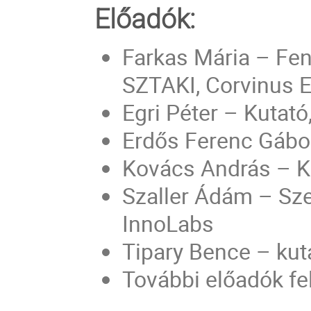
Előadók:
Farkas Mária – Fe
SZTAKI, Corvinus 
Egri Péter – Kuta
Erdős Ferenc Gábo
Kovács András – 
Szaller Ádám – Sze
InnoLabs
Tipary Bence – ku
További előadók fe