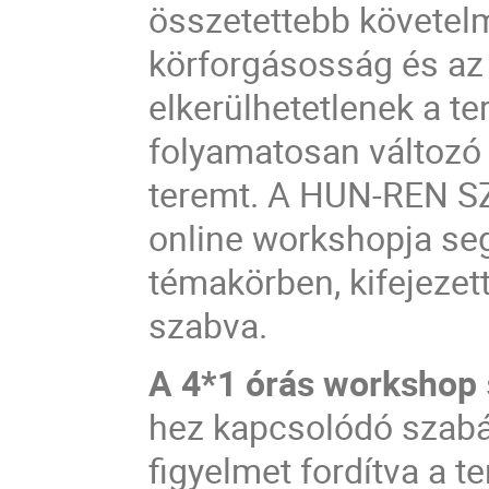
összetettebb követelm
körforgásosság és az
elkerülhetetlenek a t
folyamatosan változó 
teremt. A HUN-REN SZ
online workshopja seg
témakörben, kifejezett
szabva.
A 4*1 órás workshop
hez kapcsolódó szabá
figyelmet fordítva a t