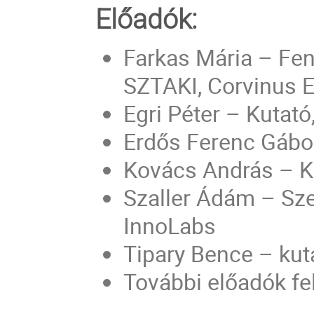
Előadók:
Farkas Mária – Fe
SZTAKI, Corvinus 
Egri Péter – Kuta
Erdős Ferenc Gábo
Kovács András – 
Szaller Ádám – Sze
InnoLabs
Tipary Bence – ku
További előadók fe