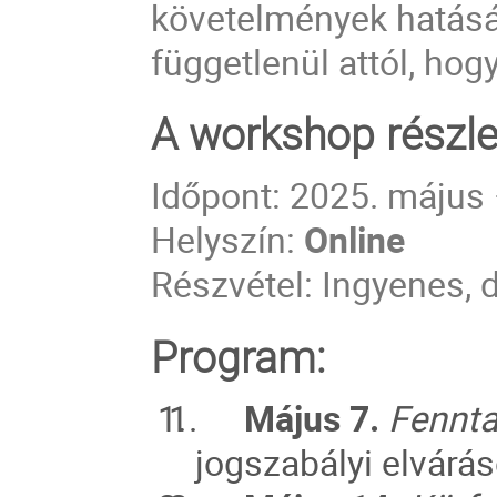
követelmények hatásá
függetlenül attól, hog
A workshop részle
Időpont: 2025. május
Helyszín:
Online
Részvétel: Ingyenes, d
Program:
1.
Május 7.
Fennta
jogszabályi elvárá