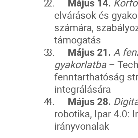
2.
Május 14.
Körf
elvárások és gyako
számára, szabályozó
támogatás
3.
Május 21.
A fen
gyakorlatba
– Tech
fenntarthatóság st
integrálására
4.
Május 28.
Digit
robotika, Ipar 4.0:
irányvonalak