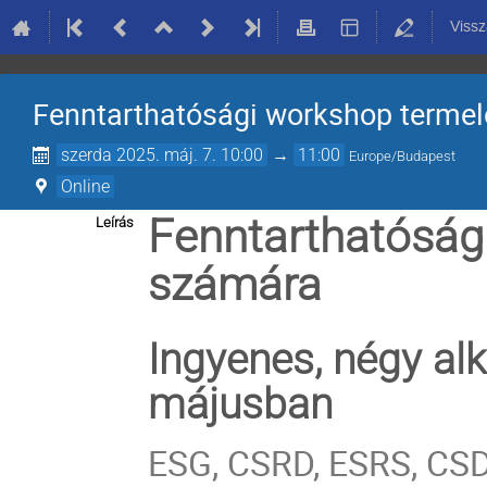
Vissz
Fenntarthatósági workshop termel
szerda 2025. máj. 7. 10:00
→
11:00
Europe/Budapest
Online
Fenntarthatósági
Leírás
számára
Ingyenes, négy al
májusban
ESG, CSRD, ESRS, CSD