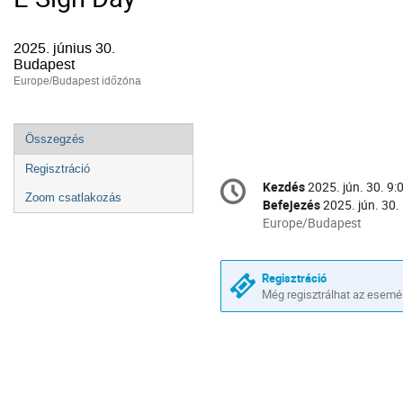
2025. június 30.
Budapest
Europe/Budapest időzóna
Esemény
Összegzés
menü
Regisztráció
Konferencia
Kezdés
2025. jún. 30. 9:
Dátum
információ
Zoom csatlakozás
Befejezés
2025. jún. 30.
és
Minden
Europe/Budapest
időpont
idő
ebben:
Europe/Budapest
Regisztráció
Még regisztrálhat az esemé