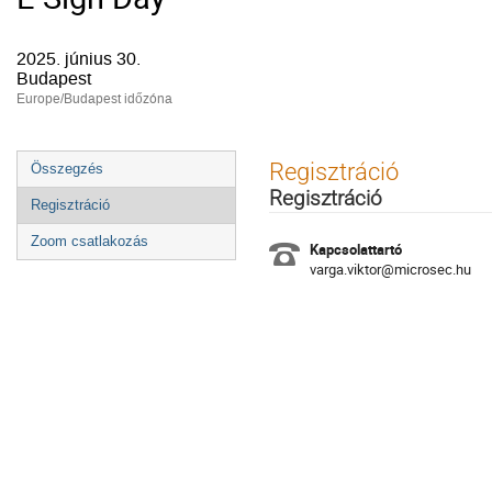
2025. június 30.
Budapest
Europe/Budapest időzóna
Esemény
Regisztráció
Összegzés
menü
Regisztráció
Regisztráció
Zoom csatlakozás
Kapcsolattartó
varga.viktor@microsec.hu