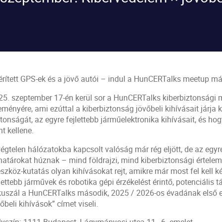
térített GPS-ek és a jövő autói – indul a HunCERTalks meetup m
25. szeptember 17-én kerül sor a HunCERTalks kiberbiztonsági 
ményére, ami ezúttal a kiberbiztonság jövőbeli kihívásait járja k
tonságát, az egyre fejlettebb járműelektronika kihívásait, és hogy
t kellene.
égtelen hálózatokba kapcsolt valóság már rég eljött, de az egyre
 határokat húznak – mind földrajzi, mind kiberbiztonsági értelem
szköz-kutatás olyan kihívásokat rejt, amikre már most fel kell k
lettebb járművek és robotika gépi érzékelést érintő, potenciális t
kuszál a HunCERTalks második, 2025 / 2026-os évadának első 
őbeli kihívások” címet viseli.