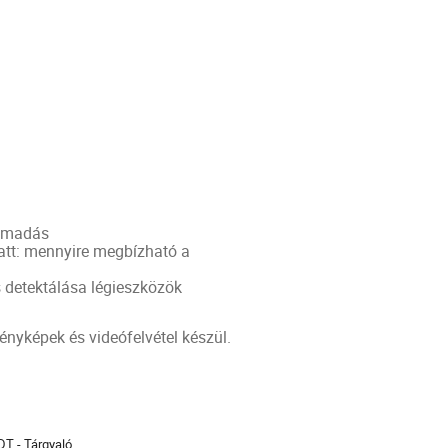
támadás
att: mennyire megbízható a
 detektálása légieszközök
ényképek és videófelvétel készül.
zín
DT - Tárgyaló