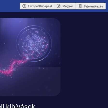
Europe/Budapest
Magyar
Bejelentkezés
i kihívások