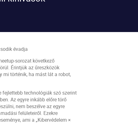
ásodik évadja
meetup-sorozat következő
örül. Érintjük az űreszközök
 mi történik, ha mást lát a robot,
 fejlettebb technológiák szó szerint
ben. Az egyre inkább előre törő
észülni, nem beszélve az egyre
ámadási felületeiről. Ezekre
eseménye, ami a „Kibervédelem ×