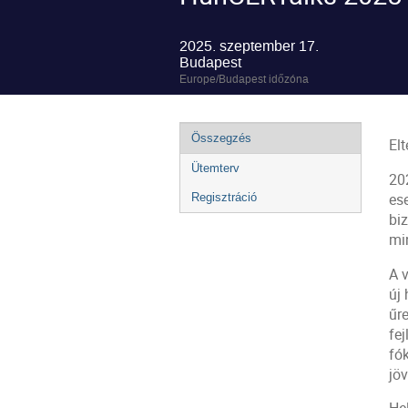
2025. szeptember 17.
Budapest
Europe/Budapest időzóna
Esemény
Összegzés
El
menü
Ütemterv
20
Regisztráció
ese
biz
min
A v
új
űre
fej
fó
jöv