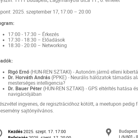
lyszín: 1111 Budapest, Lágymányosi utca 11., 6. emelet
őpont: 2025. szeptember 17, 17:00 – 20:00
ogram:
17:00 - 17:30 – Érkezés
17:30 - 18:30 – Előadások
18:30 - 20:00 – Networking
őadók:
Rigó Ernő
(HUN-REN SZTAKI) - Autonóm jármű elleni kiber
Dr. Horváth András
(PPKE) - Neurális hálózatok támadás al
mesterséges intelligencia?
Dr. Bauer Péter
(HUN-REN SZTAKI) - GPS eltérítés hatása és
navigációjában
észvétel ingyenes, de regisztrációhoz kötött, a meetupon pedig f
 esemény sajtónyilvános.
nferencia
Budapest
Helys
Kezdés
2025. szept. 17. 17:00
Dátum
formáció
L/6/601 - I
Befejezés
2025. szept. 17. 20:00