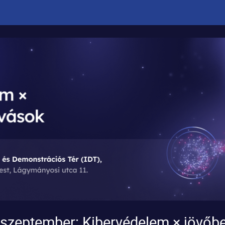
zeptember: Kibervédelem × jövőbel