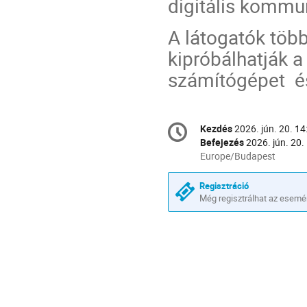
digitális kommun
A látogatók töb
kipróbálhatják a
számítógépet és
Konferencia
Kezdés
2026. jún. 20. 14
Dátum
információ
Befejezés
2026. jún. 20.
és
Minden
Europe/Budapest
időpont
idő
ebben:
Regisztráció
Europe/Budapest
Még regisztrálhat az esemé