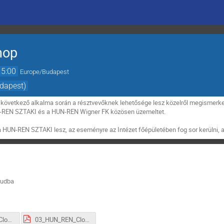
hop
15:00
Europe/Budapest
dapest)
következő alkalma során a résztvevőknek lehetősége lesz közelről megismerk
N-REN SZTAKI és a HUN-REN Wigner FK közösen üzemeltet.
a HUN-REN SZTAKI lesz, az eseményre az Intézet főépületében fog sor kerülni, 
oudba
02_HUN-REN_Cloud_Regisztracio_FA.pdf
03_HUN_REN_Cloud_Hasznalat_FA.pdf