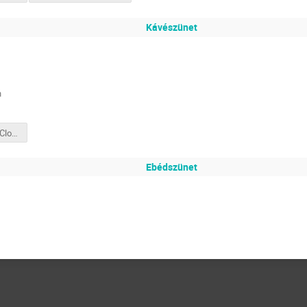
Kávészünet
n
05_HUN_REN_Cloud_GPU_FA.pdf
Ebédszünet