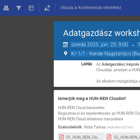
Vissza a Konferencia nézethez
Adatgazdász works
szerda 2025. jún. 25. 9:00
→
K/-1/1 - Kende Nagytanács (Bu
Az
Adatgazdász képzés
Leírás
Clouddal, amelyet a HU
Az alkalom házigazdája 
Ismerjük meg a HUN-REN Cloudot!
HUN-REN Cloud bevezetés
Regisztráció és bejelentkezés az HUN-REN Cl
HUN-REN Cloud általános használata
Szekcióelnök
:
Attila Farkas
(
HUN-REN SZTAKI
)
01_HUN_REN_Cloud_Intro_FA.pdf