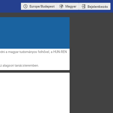
Europe/Budapest
Magyar
Bejelentkezés
edni a magyar tudományos felhővel, a HUN-REN
az alagsori tanácsteremben.