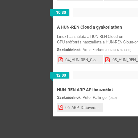
10:30
A HUN-REN Cloud a gyakorlatban
Linux használata a HUN-REN Cloud-on
GPU erőforrás használata a HUN-REN Cloud-o
Szekcióelnök
:
Attila Farkas
(
HUN-REN SZTAKI
)
04_HUN-REN_Cloud_Linux_FA.pdf
12:00
HUN-REN ARP API használat
Szekcióelnök
:
Péter Pallinger
(
DSD
)
06_ARP_Dataverse_API_PP.pdf