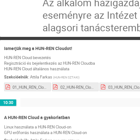
Az alkalom házigazdá
eseményre az Intézet 
alagsori tanácsterem
Ismerjük meg a HUN-REN Cloudot!
HUN-REN Cloud bevezetés
Regisztráció és bejelentkezés az HUN-REN Cloudba
HUN-REN Cloud általános használata
Szekcióelnök
:
Attila Farkas
(
HUN-REN SZTAKI
)
01_HUN_REN_Cloud_Intro_FA.pdf
02_HUN-REN_Cloud_Regisztracio_FA.pdf
03_HUN_R
10:30
A HUN-REN Cloud a gyakorlatban
Linux használata a HUN-REN Cloud-on
GPU erőforrás használata a HUN-REN Cloud-on