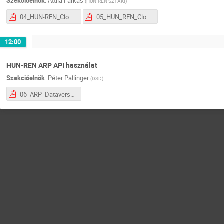
Szekcióelnök
:
Attila Farkas
(
HUN-REN SZTAKI
)
04_HUN-REN_Cloud_Linux_FA.pdf
05_HUN_REN_Cloud_GPU_FA.pdf
12:00
HUN-REN ARP API használat
Szekcióelnök
:
Péter Pallinger
(
DSD
)
06_ARP_Dataverse_API_PP.pdf