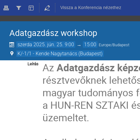
Vissza a Konferencia nézethez
Adatgazdász workshop
szerda 2025. jún. 25. 9:00
→
15:00
Europe/Budapest
K/-1/1 - Kende Nagytanács (Budapest)
Az
Adatgazdász képz
Leírás
résztvevőknek lehető
magyar tudományos fe
a HUN-REN SZTAKI és
üzemeltet.