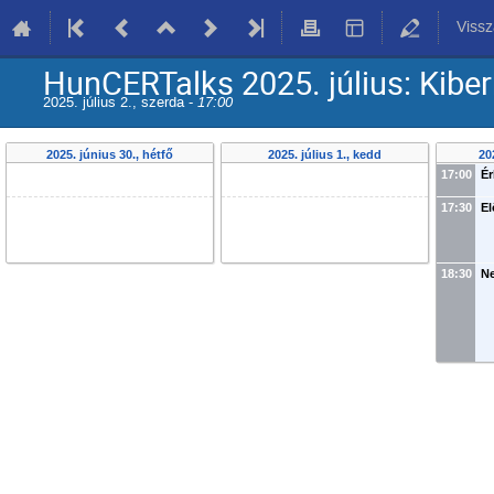
Vissz
HunCERTalks 2025. július: Kib
2025. július 2., szerda -
17:00
2025. június 30., hétfő
2025. július 1., kedd
20
17:00
Ér
17:30
E
18:30
N