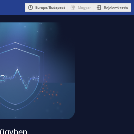
Europe/Budapest
Magyar
Bejelentkezés
gügyben