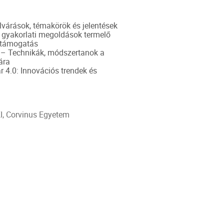
várások, témakörök és jelentések
 gyakorlati megoldások termelő
s támogatás
– Technikák, módszertanok a
ára
ar 4.0: Innovációs trendek és
I, Corvinus Egyetem