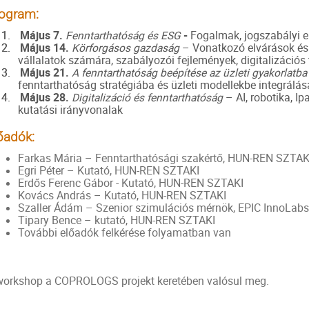
ogram:
1.
Május 7.
Fenntarthatóság és ESG
-
Fogalmak, jogszabályi el
2.
Május 14.
Körforgásos gazdaság
– Vonatkozó elvárások és
vállalatok számára, szabályozói fejlemények, digitalizáció
3.
Május 21.
A fenntarthatóság beépítése az üzleti gyakorlatba
fenntarthatóság stratégiába és üzleti modellekbe integrálás
4.
Május 28.
Digitalizáció és fenntarthatóság
– AI, robotika, Ip
kutatási irányvonalak
őadók:
Farkas Mária – Fenntarthatósági szakértő, HUN-REN SZTAK
Egri Péter – Kutató, HUN-REN SZTAKI
Erdős Ferenc Gábor - Kutató, HUN-REN SZTAKI
Kovács András – Kutató, HUN-REN SZTAKI
Szaller Ádám – Szenior szimulációs mérnök, EPIC InnoLabs
Tipary Bence – kutató, HUN-REN SZTAKI
További előadók felkérése folyamatban van
workshop a COPROLOGS projekt keretében valósul meg.