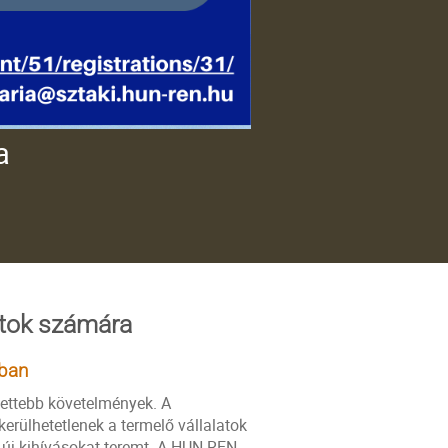
a
atok számára
sban
ettebb követelmények. A
erülhetetlenek a termelő vállalatok
új kihívásokat teremt. A HUN-REN