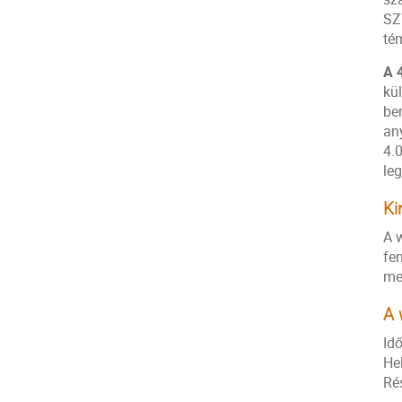
SZ
tém
A 
kü
be
an
4.
le
Ki
A 
fe
mel
A 
Id
He
Rés