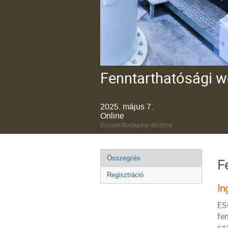
Fenntarthatósági w
2025. május 7.
Online
Europe/Budapest időzóna
Esemény
Összegzés
F
menü
Regisztráció
In
ES
fe
sz