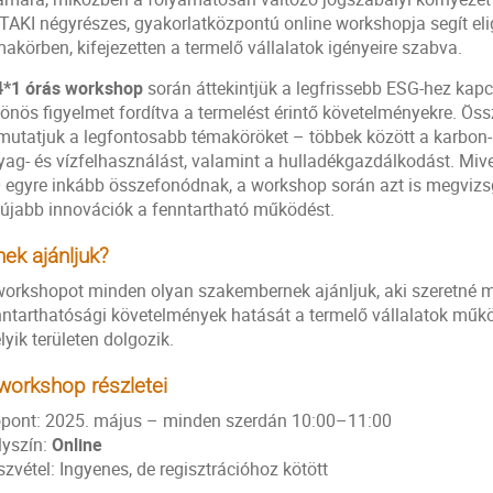
TAKI négyrészes, gyakorlatközpontú online workshopja segít el
akörben, kifejezetten a termelő vállalatok igényeire szabva.
4*1 órás workshop
során áttekintjük a legfrissebb ESG-hez kap
lönös figyelmet fordítva a termelést érintő követelményekre. Öss
mutatjuk a legfontosabb témaköröket – többek között a karbon
yag- és vízfelhasználást, valamint a hulladékgazdálkodást. Mivel
0 egyre inkább összefonódnak, a workshop során azt is megvizs
gújabb innovációk a fenntartható működést.
nek ajánljuk?
workshopot minden olyan szakembernek ajánljuk, aki szeretné m
nntarthatósági követelmények hatását a termelő vállalatok műkö
yik területen dolgozik.
workshop részletei
őpont: 2025. május – minden szerdán 10:00–11:00
lyszín:
Online
zvétel: Ingyenes, de regisztrációhoz kötött