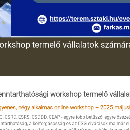
orkshop termelő vállalatok számár
enntarthatósági workshop termelő vállal
gyenes, négy alkalmas online workshop – 2025 máju
G, CSRD, ESRS, CSDDD, CEAP - egyre több betűszó, egyre összet
nntarthatóság, a körforgásosság és az ESG elvárások ma már elk
ámára, miközben a folyamatosan változó jogszabályi környezet 