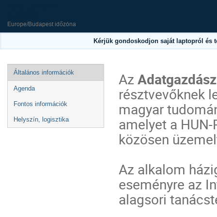
2025. június 25.
Budapest
Europe/Budapest időzóna
Kérjük gondoskodjon saját laptopról és 
Esemény
Általános információk
Az
Adatgazdász
menü
résztvevőknek l
Agenda
magyar tudomán
Fontos információk
amelyet a HUN-
Helyszín, logisztika
közösen üzemelt
Az alkalom házi
eseményre az Int
alagsori tanács