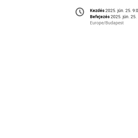
Konferencia
Kezdés
2025. jún. 25. 9:
Dátum
információ
Befejezés
2025. jún. 25.
és
Minden
Europe/Budapest
időpont
idő
ebben:
Europe/Budapest