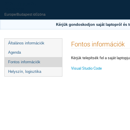
2025. június 25.
Budapest
Europe/Budapest időzóna
Kérjük gondoskodjon saját laptopról és 
Esemény
Fontos információk
Általános információk
menü
Agenda
Kérjük telepítsék fel a saját laptopj
Fontos információk
Visual Studio Code
Helyszín, logisztika