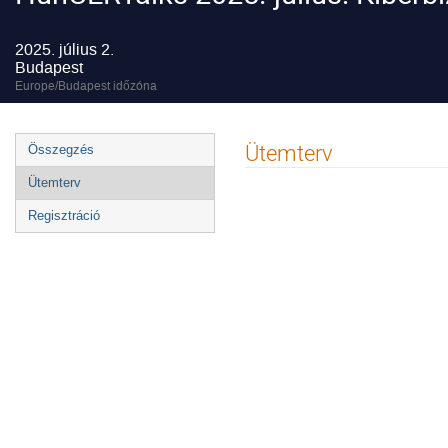
2025. július 2.
Budapest
Europe/Budapest időzóna
Esemény
Ütemterv
Összegzés
menü
Ütemterv
Regisztráció