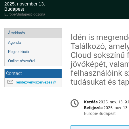
2025. november 13.
Budapest
Europe/Budapest időzóna
Esemény
Áttekintés
Idén is megrend
menü
Találkozó, amel
Agenda
Cloud sokszínű f
Regisztráció
jövőképét, vala
Online részvétel
felhasználóink 
Contact
tudásukat és tap
rendezvenyszervezes@science-cloud.hu
Konferencia
Kezdés
2025. nov. 13. 9:
Dátum
információ
Befejezés
2025. nov. 13.
és
Minden
Europe/Budapest
időpont
idő
ebben: