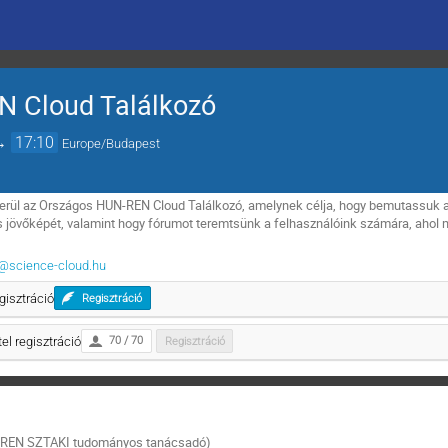
N Cloud Találkozó
→
17:10
Europe/Budapest
erül az Országos HUN-REN Cloud Találkozó, amelynek célja, hogy bemutassuk 
 és jövőképét, valamint hogy fórumot teremtsünk a felhasználóink számára, aho
@science-cloud.hu
gisztráció
Regisztráció
l regisztráció
70 / 70
Regisztráció
N-REN SZTAKI tudományos tanácsadó)