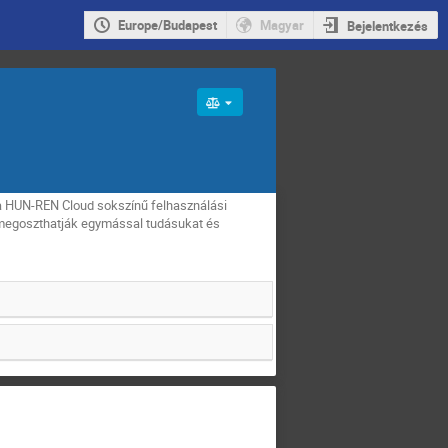
Europe/Budapest
Magyar
Bejelentkezés
a HUN-REN Cloud sokszínű felhasználási
l megoszthatják egymással tudásukat és