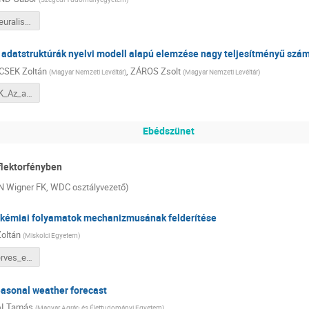
BEREND_Neuralis_nyelvi_modellek_II_4.pdf
adatstruktúrák nyelvi modell alapú elemzése nagy teljesítményű számí
SEK Zoltán
,
ZÁROS Zsolt
(
Magyar Nemzeti Levéltár
)
(
Magyar Nemzeti Levéltár
)
SZATUCSEK_Az_anyakonyvi adatstrukturák_II_5.pdf
Ebédszünet
eflektorfényben
N Wigner FK, WDC osztályvezető)
okémiai folyamatok mechanizmusának felderítése
oltán
(
Miskolci Egyetem
)
MUCSI_Szerves_es_biokemiai_folyamatok_III_1.pdf
easonal weather forecast
I Tamás
(
Magyar Agrár- és Élettudományi Egyetem
)