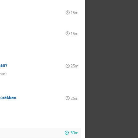
15m
15m
ban?
25m
logy
)
túrákban
25m
30m