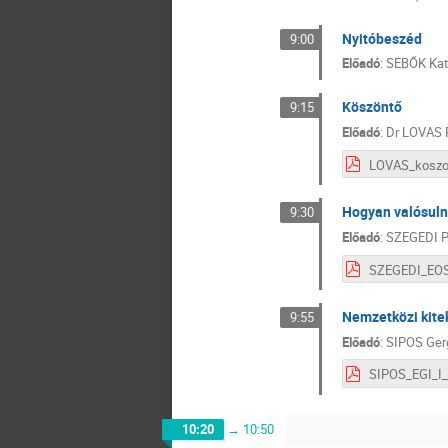
Nyitóbeszéd
9:00
Előadó
:
SEBŐK Kat
Köszöntő
9:15
Előadó
:
Dr
LOVAS 
Hogyan valósulna
9:30
Előadó
:
SZEGEDI P
Nemzetközi kitek
9:55
Előadó
:
SIPOS Ger
SIPOS_EGI_I_
10:20
→
10:50