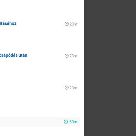
nításához
20m
ecsapódás után
20m
20m
30m