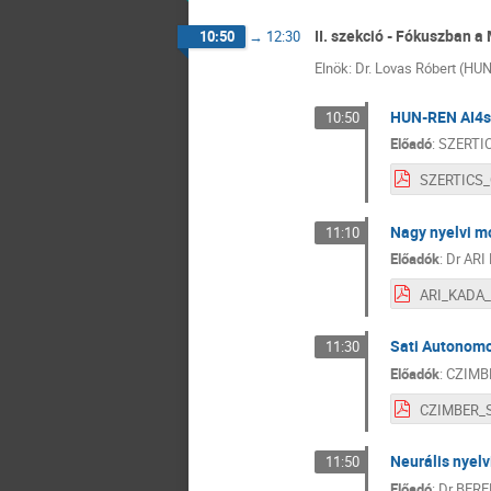
II. szekció - Fókuszban a
10:50
→
12:30
Elnök: Dr. Lovas Róbert (H
HUN-REN AI4sc
10:50
Előadó
:
SZERTIC
Nagy nyelvi m
11:10
Előadók
:
Dr
ARI 
Sati Autonomo
11:30
Előadók
:
CZIMB
Neurális nyelv
11:50
Előadó
:
Dr
BERE