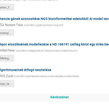
BODAI_Weather_forecast_III_2.pdf
ztencia gének azonosítása NGS bioinformatikai adatokból AI model ta
GI Norbert Tibor
(
HUN-REN Agrártudományi Központ
)
HIDVEGI_Novenyi_rezisztencia_genek_III_3.pdf
kpor eloszlásának modellezése a HD 166191 csillag körül egy óriás b
HÁM Péter
(
HUN-REN Csillagászati és Földtudományi Kutatóközpont
)
ABRAHAM_Meleg_tormelekpor_III_4.pdf
lgoritmusainak átfogó tesztelése
ROS Zsolt
(
HUN-REN Számítástechnikai és Automatizálási Kutatóintézet
)
VIHAROS_Gepi_tanulas_III_5.pdf
Kávészünet