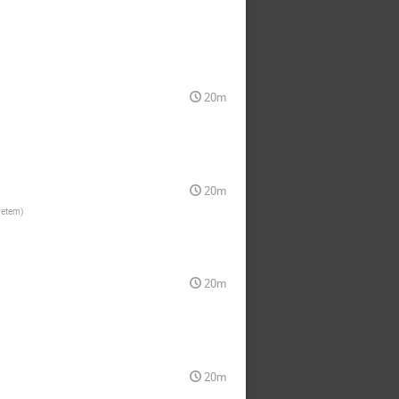
20m
20m
yetem
)
20m
20m