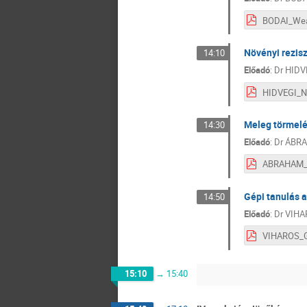
Növényi rezis
14:10
Előadó
:
Dr
HIDVÉ
Meleg törmelé
14:30
Előadó
:
Dr
ÁBRA
Gépi tanulás a
14:50
Előadó
:
Dr
VIHA
15:10
→
15:40