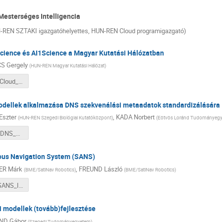
 Mesterséges Intelligencia
UN-REN SZTAKI igazgatóhelyettes, HUN-REN Cloud programigazgató)
ience és AI1Science a Magyar Kutatási Hálózatban
S Gergely
(
HUN-REN Magyar Kutatási Hálózat
)
SZERTICS_Cloud_AI_in_science_II_1.pdf
odellek alkalmazása DNS szekvenálási metaadatok standardizálására
Eszter
,
KADA Norbert
(
HUN-REN Szegedi Biológiai Kutatóközpont
)
(
Eötvös Loránd Tudományeg
ARI_KADA_DNS_szekvenalas_meta_II_2.pdf
us Navigation System (SANS)
ER Márk
,
FREUND László
(
BME/SatiNav Robotics
)
(
BME/SatiNav Robotics
)
CZIMBER_SANS_II_3.pdf
i modellek (tovább)fejlesztése
ND Gábor
(
Szegedi Tudományegyetem
)