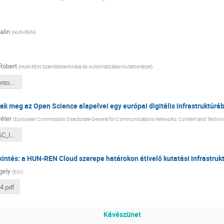
alin
(
HUN-REN
)
Róbert
(
HUN-REN Számítástechnikai és Automatizálási Kutatóintézet
)
LOVAS_koszonto_I_2.pdf
k meg az Open Science alapelvei egy európai digitális infrastruktúrá
éter
(
European Commission Directorate-General for Communications Networks, Content and Techno
SZEGEDI_EOSC_I_3.pdf
intés: a HUN-REN Cloud szerepe határokon átívelő kutatási infrastruk
gely
(
EGI
)
4.pdf
Kávészünet