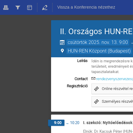
Vissza a Konferencia nézethez
II. Országos HUN-RE
csütörtök 2025. nov. 13. 9:00
HUN-REN Központ (Budapest)
Idén is megrendezésre k
Leírás
területeit, eredményeit
tapasztalataikat.
Contact
rendezvenyszervezes
Regisztráció
Online részvétel re
Személyes részvéte
I. szekció: Nyitóelőadások
9:00
→
10:20
Elnök: Dr. Kacsuk Péter (HU