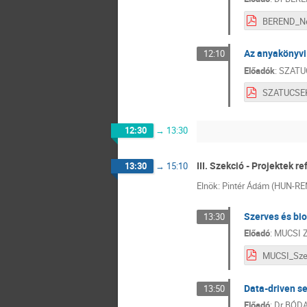
Az anyakönyvi 
12:10
Előadók
:
SZATUC
12:30
→
13:30
III. Szekció - Projektek r
13:30
→
15:10
Elnök: Pintér Ádám (HUN-RE
Szerves és bi
13:30
Előadó
:
MUCSI Z
Data-driven s
13:50
Előadó
:
Dr
BÓDA