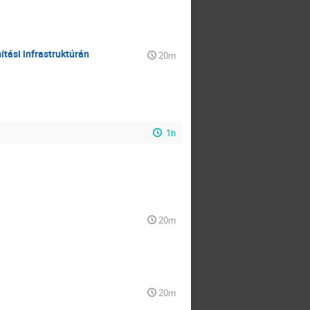
tási infrastruktúrán
20m
1h
20m
20m