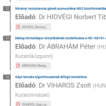
Növényi rezisztencia gének azonosítása NGS bioinformatika
12
Előadó
:
Dr
HIDVÉGI Norbert Ti
HIDVEGI_Novenyi_rezisztencia_genek_III_3.pdf
Meleg törmelékpor eloszlásának modellezése a HD 166191 cs
13
Előadó
:
Dr
ÁBRAHÁM Péter
(
HU
Kutatóközpont
)
ABRAHAM_Meleg_tormelekpor_III_4.pdf
Gépi tanulás algoritmusainak átfogó tesztelése
14
Előadó
:
Dr
VIHAROS Zsolt
(
HUN-
Kutatóintézet
)
VIHAROS_Gepi_tanulas_III_5.pdf