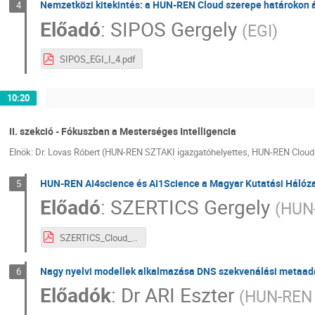
Nemzetközi kitekintés: a HUN-REN Cloud szerepe határokon át
4
Előadó
:
SIPOS Gergely
(
EGI
)
SIPOS_EGI_I_4.pdf
10:20
II. szekció - Fókuszban a Mesterséges Intelligencia
Elnök: Dr. Lovas Róbert (HUN-REN SZTAKI igazgatóhelyettes, HUN-REN Cloud
HUN-REN AI4science és AI1Science a Magyar Kutatási Hálóz
5
Előadó
:
SZERTICS Gergely
(
HUN-
SZERTICS_Cloud_AI_in_science_II_1.pdf
Nagy nyelvi modellek alkalmazása DNS szekvenálási metaad
6
Előadók
:
Dr
ARI Eszter
(
HUN-REN 