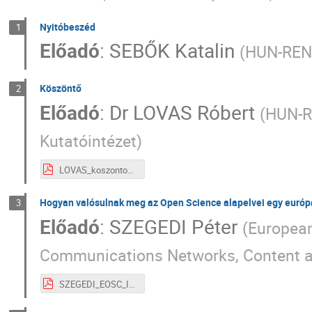
Nyitóbeszéd
1
Előadó
:
SEBŐK Katalin
(
HUN-RE
Köszöntő
2
Előadó
:
Dr
LOVAS Róbert
(
HUN-R
Kutatóintézet
)
LOVAS_koszonto_I_2.pdf
Hogyan valósulnak meg az Open Science alapelvei egy európai
3
Előadó
:
SZEGEDI Péter
(
European
Communications Networks, Content 
SZEGEDI_EOSC_I_3.pdf