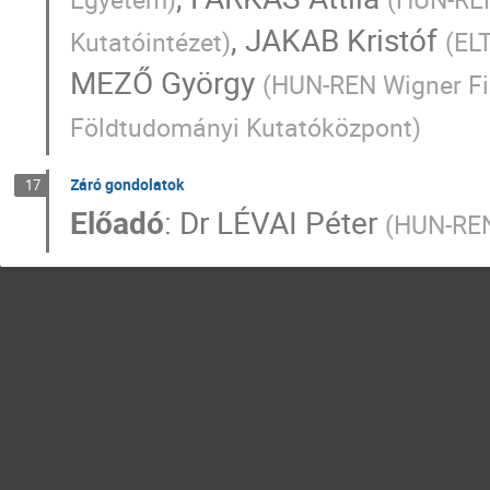
,
JAKAB Kristóf
Kutatóintézet
)
(
EL
MEZŐ György
(
HUN-REN Wigner Fiz
Földtudományi Kutatóközpont
)
Záró gondolatok
17
Előadó
:
Dr
LÉVAI Péter
(
HUN-REN