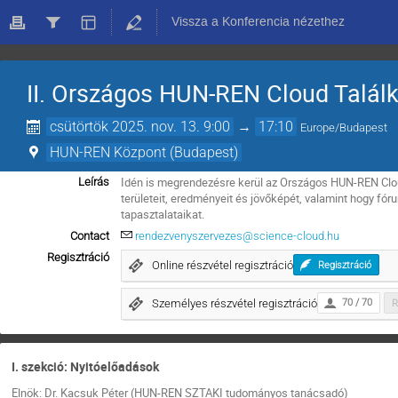
Vissza a Konferencia nézethez
II. Országos HUN-REN Cloud Talál
csütörtök 2025. nov. 13. 9:00
→
17:10
Europe/Budapest
HUN-REN Központ (Budapest)
Idén is megrendezésre kerül az Országos HUN-REN Clo
Leírás
területeit, eredményeit és jövőképét, valamint hogy f
tapasztalataikat.
Contact
rendezvenyszervezes@science-cloud.hu
Regisztráció
Online részvétel regisztráció
Regisztráció
Személyes részvétel regisztráció
70 / 70
R
I. szekció: Nyitóelőadások
Elnök: Dr. Kacsuk Péter (HUN-REN SZTAKI tudományos tanácsadó)