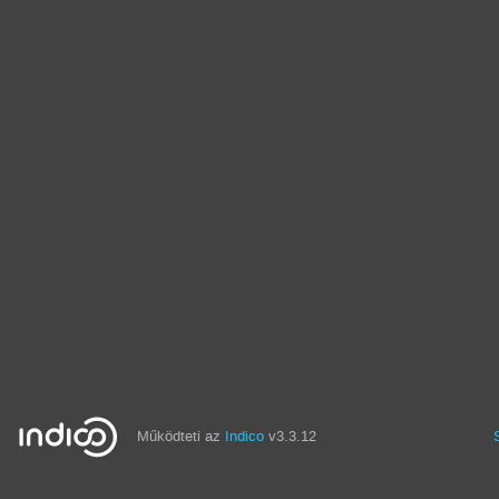
Működteti az
Indico
v3.3.12