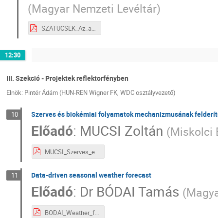
(
Magyar Nemzeti Levéltár
)
SZATUCSEK_Az_anyakonyvi adatstrukturák_II_5.pdf
12:30
III. Szekció - Projektek reflektorfényben
Elnök: Pintér Ádám (HUN-REN Wigner FK, WDC osztályvezető)
Szerves és biokémiai folyamatok mechanizmusának felderí
10
Előadó
:
MUCSI Zoltán
(
Miskolci
MUCSI_Szerves_es_biokemiai_folyamatok_III_1.pdf
Data-driven seasonal weather forecast
11
Előadó
:
Dr
BÓDAI Tamás
(
Magya
BODAI_Weather_forecast_III_2.pdf