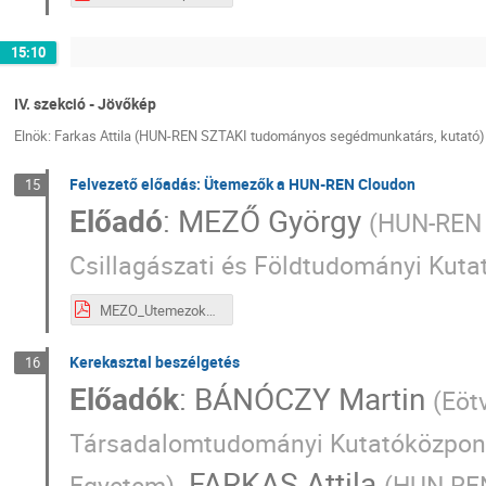
15:10
IV. szekció - Jövőkép
Elnök: Farkas Attila (HUN-REN SZTAKI tudományos segédmunkatárs, kutató)
Felvezető előadás: Ütemezők a HUN-REN Cloudon
15
Előadó
:
MEZŐ György
(
HUN-REN 
Csillagászati és Földtudományi Kut
MEZO_Utemezok_4sz-1e.pdf
Kerekasztal beszélgetés
16
Előadók
:
BÁNÓCZY Martin
(
Eöt
Társadalomtudományi Kutatóközpon
,
FARKAS Attila
Egyetem
)
(
HUN-REN