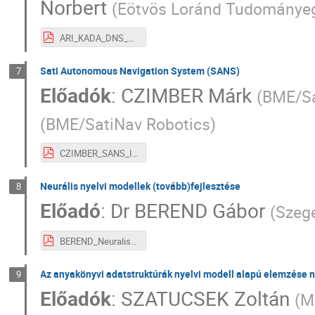
Norbert
(
Eötvös Loránd Tudománye
ARI_KADA_DNS_szekvenalas_meta_II_2.pdf
Sati Autonomous Navigation System (SANS)
7
Előadók
:
CZIMBER Márk
(
BME/Sa
(
BME/SatiNav Robotics
)
CZIMBER_SANS_II_3.pdf
Neurális nyelvi modellek (tovább)fejlesztése
8
Előadó
:
Dr
BEREND Gábor
(
Szeg
BEREND_Neuralis_nyelvi_modellek_II_4.pdf
Az anyakönyvi adatstruktúrák nyelvi modell alapú elemzése n
9
Előadók
:
SZATUCSEK Zoltán
(
M