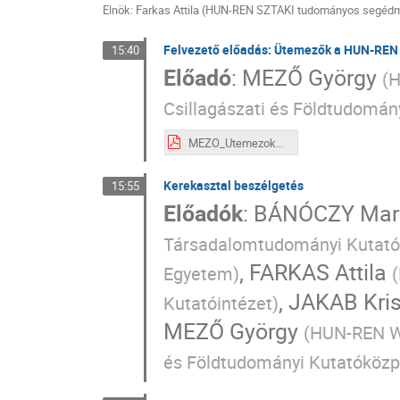
Elnök: Farkas Attila (HUN-REN SZTAKI tudományos segédm
Felvezető előadás: Ütemezők a HUN-REN
15:40
Előadó
:
MEZŐ György
(
H
Csillagászati és Földtudomán
MEZO_Utemezok_4sz-1e.pdf
Kerekasztal beszélgetés
15:55
Előadók
:
BÁNÓCZY Mar
Társadalomtudományi Kutat
,
FARKAS Attila
Egyetem
)
(
,
JAKAB Kris
Kutatóintézet
)
MEZŐ György
(
HUN-REN Wi
és Földtudományi Kutatóköz