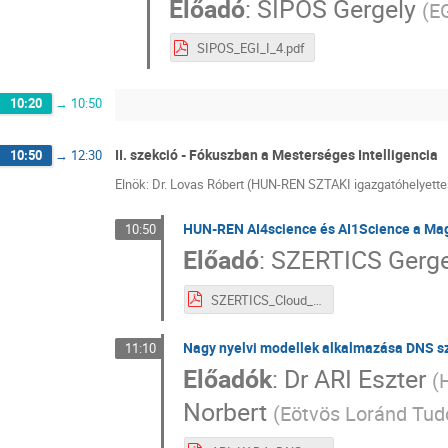
Előadó
:
SIPOS Gergely
(
E
SIPOS_EGI_I_4.pdf
10:20
→
10:50
II. szekció - Fókuszban a Mesterséges Intelligencia
10:50
→
12:30
Elnök: Dr. Lovas Róbert (HUN-REN SZTAKI igazgatóhelyett
HUN-REN AI4science és AI1Science a Mag
10:50
Előadó
:
SZERTICS Gerge
SZERTICS_Cloud_AI_in_science_II_1.pdf
Nagy nyelvi modellek alkalmazása DNS s
11:10
Előadók
:
Dr
ARI Eszter
(
Norbert
(
Eötvös Loránd Tu