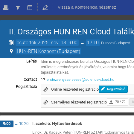
Vissza a Konferencia nézethez
II. Országos HUN-REN Cloud Talál
csütörtök 2025. nov. 13. 9:00
→
17:10
Europe/Budapest
HUN-REN Központ (Budapest)
Idén is megrendezésre kerül az Országos HUN-REN Clo
Leírás
területeit, eredményeit és jövőképét, valamint hogy f
tapasztalataikat.
Contact
rendezvenyszervezes@science-cloud.hu
Regisztráció
Online részvétel regisztráció
Regisztráció
Személyes részvétel regisztráció
70 / 70
R
I. szekció: Nyitóelőadások
9:00
→
10:20
Elnök: Dr. Kacsuk Péter (HUN-REN SZTAKI tudományos tan