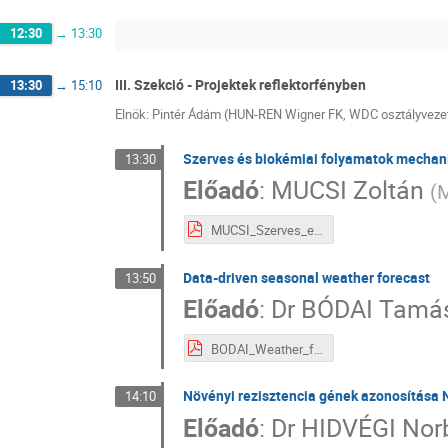
12:30
→
13:30
III. Szekció - Projektek reflektorfényben
13:30
→
15:10
Elnök: Pintér Ádám (HUN-REN Wigner FK, WDC osztályveze
Szerves és biokémiai folyamatok mechan
13:30
Előadó
:
MUCSI Zoltán
(
M
MUCSI_Szerves_es_biokemiai_folyamatok_III_1.pdf
Data-driven seasonal weather forecast
13:50
Előadó
:
Dr
BÓDAI Tamá
BODAI_Weather_forecast_III_2.pdf
Növényi rezisztencia gének azonosítása 
14:10
Előadó
:
Dr
HIDVÉGI Norb