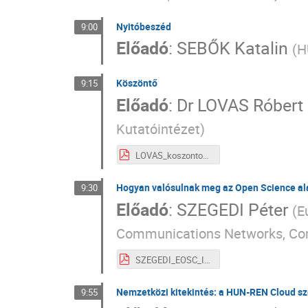
Nyitóbeszéd
9:00
Előadó
:
SEBŐK Katalin
(
H
Köszöntő
9:15
Előadó
:
Dr
LOVAS Róbert
Kutatóintézet
)
LOVAS_koszonto_I_2.pdf
Hogyan valósulnak meg az Open Science alap
9:30
Előadó
:
SZEGEDI Péter
(
E
Communications Networks, Con
SZEGEDI_EOSC_I_3.pdf
Nemzetközi kitekintés: a HUN-REN Cloud sze
9:55