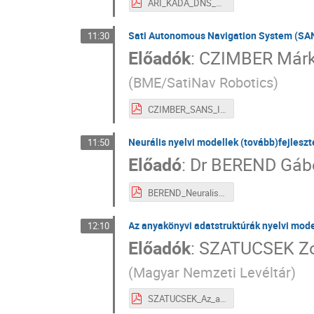
ARI_KADA_DNS_szekvenalas_meta_II_2.pdf
Sati Autonomous Navigation System (SA
11:30
Előadók
:
CZIMBER Már
(
BME/SatiNav Robotics
)
CZIMBER_SANS_II_3.pdf
Neurális nyelvi modellek (tovább)fejlesz
11:50
Előadó
:
Dr
BEREND Gáb
BEREND_Neuralis_nyelvi_modellek_II_4.pdf
Az anyakönyvi adatstruktúrák nyelvi mode
12:10
Előadók
:
SZATUCSEK Zo
(
Magyar Nemzeti Levéltár
)
SZATUCSEK_Az_anyakonyvi adatstrukturák_II_5.pdf