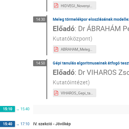
HIDVEGI_Novenyi_rezisztencia_genek_III_3.pdf
Meleg törmelékpor eloszlásának modellez
14:30
Előadó
:
Dr
ÁBRAHÁM Pé
Kutatóközpont
)
ABRAHAM_Meleg_tormelekpor_III_4.pdf
Gépi tanulás algoritmusainak átfogó tesz
14:50
Előadó
:
Dr
VIHAROS Zso
Kutatóintézet
)
VIHAROS_Gepi_tanulas_III_5.pdf
15:10
→
15:40
IV. szekció - Jövőkép
15:40
→
17:10