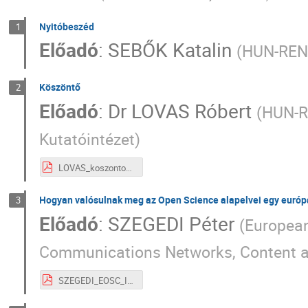
Nyitóbeszéd
1
Előadó
:
SEBŐK Katalin
(
HUN-RE
Köszöntő
2
Előadó
:
Dr
LOVAS Róbert
(
HUN-R
Kutatóintézet
)
LOVAS_koszonto_I_2.pdf
Hogyan valósulnak meg az Open Science alapelvei egy európai
3
Előadó
:
SZEGEDI Péter
(
European
Communications Networks, Content 
SZEGEDI_EOSC_I_3.pdf