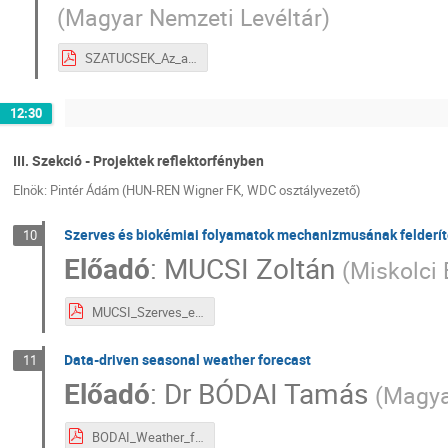
(
Magyar Nemzeti Levéltár
)
SZATUCSEK_Az_anyakonyvi adatstrukturák_II_5.pdf
12:30
III. Szekció - Projektek reflektorfényben
Elnök: Pintér Ádám (HUN-REN Wigner FK, WDC osztályvezető)
Szerves és biokémiai folyamatok mechanizmusának felderí
10
Előadó
:
MUCSI Zoltán
(
Miskolci
MUCSI_Szerves_es_biokemiai_folyamatok_III_1.pdf
Data-driven seasonal weather forecast
11
Előadó
:
Dr
BÓDAI Tamás
(
Magya
BODAI_Weather_forecast_III_2.pdf