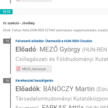
15:10
IV. szekció - Jövőkép
Elnök: Farkas Attila (HUN-REN SZTAKI tudományos segédmunkatárs, kutató)
Felvezető előadás: Ütemezők a HUN-REN Cloudon
15
Előadó
:
MEZŐ György
(
HUN-REN 
Csillagászati és Földtudományi Kut
MEZO_Utemezok_4sz-1e.pdf
Kerekasztal beszélgetés
16
Előadók
:
BÁNÓCZY Martin
(
Eöt
Társadalomtudományi Kutatóközpon
,
FARKAS Attila
Egyetem
)
(
HUN-REN