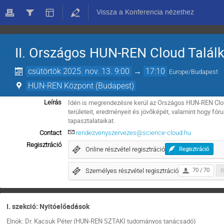
Vissza a Konferencia nézethez
II. Országos HUN-REN Cloud Talál
csütörtök 2025. nov. 13. 9:00
→
17:10
Europe/Budapest
HUN-REN Központ (Budapest)
Idén is megrendezésre kerül az Országos HUN-REN Clo
Leírás
területeit, eredményeit és jövőképét, valamint hogy f
tapasztalataikat.
Contact
rendezvenyszervezes@science-cloud.hu
Regisztráció
Online részvétel regisztráció
Regisztráció
Személyes részvétel regisztráció
70 / 70
R
I. szekció: Nyitóelőadások
Elnök: Dr. Kacsuk Péter (HUN-REN SZTAKI tudományos tanácsadó)