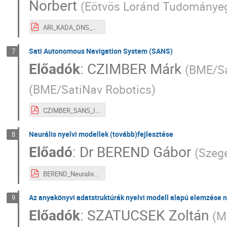
Norbert
(
Eötvös Loránd Tudománye
ARI_KADA_DNS_szekvenalas_meta_II_2.pdf
Sati Autonomous Navigation System (SANS)
7
Előadók
:
CZIMBER Márk
(
BME/Sa
(
BME/SatiNav Robotics
)
CZIMBER_SANS_II_3.pdf
Neurális nyelvi modellek (tovább)fejlesztése
8
Előadó
:
Dr
BEREND Gábor
(
Szeg
BEREND_Neuralis_nyelvi_modellek_II_4.pdf
Az anyakönyvi adatstruktúrák nyelvi modell alapú elemzése n
9
Előadók
:
SZATUCSEK Zoltán
(
M