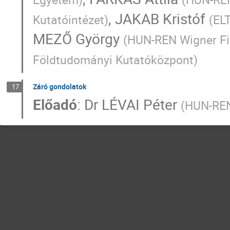
,
JAKAB Kristóf
Kutatóintézet
)
(
EL
MEZŐ György
(
HUN-REN Wigner Fiz
Földtudományi Kutatóközpont
)
Záró gondolatok
17
Előadó
:
Dr
LÉVAI Péter
(
HUN-REN