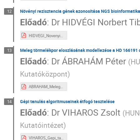
Növényi rezisztencia gének azonosítása NGS bioinformatika
12
Előadó
:
Dr
HIDVÉGI Norbert Ti
HIDVEGI_Novenyi_rezisztencia_genek_III_3.pdf
Meleg törmelékpor eloszlásának modellezése a HD 166191 cs
13
Előadó
:
Dr
ÁBRAHÁM Péter
(
HU
Kutatóközpont
)
ABRAHAM_Meleg_tormelekpor_III_4.pdf
Gépi tanulás algoritmusainak átfogó tesztelése
14
Előadó
:
Dr
VIHAROS Zsolt
(
HUN-
Kutatóintézet
)
VIHAROS_Gepi_tanulas_III_5.pdf