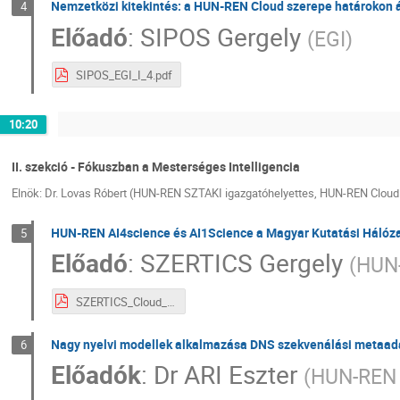
Nemzetközi kitekintés: a HUN-REN Cloud szerepe határokon át
4
Előadó
:
SIPOS Gergely
(
EGI
)
SIPOS_EGI_I_4.pdf
10:20
II. szekció - Fókuszban a Mesterséges Intelligencia
Elnök: Dr. Lovas Róbert (HUN-REN SZTAKI igazgatóhelyettes, HUN-REN Cloud
HUN-REN AI4science és AI1Science a Magyar Kutatási Hálóz
5
Előadó
:
SZERTICS Gergely
(
HUN-
SZERTICS_Cloud_AI_in_science_II_1.pdf
Nagy nyelvi modellek alkalmazása DNS szekvenálási metaad
6
Előadók
:
Dr
ARI Eszter
(
HUN-REN 