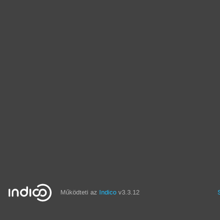
Működteti az
Indico
v3.3.12